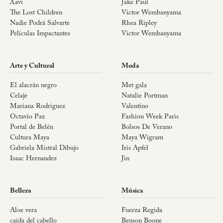
Xavi
Jake Paul
The Lost Children
Victor Wembanyama
Nadie Podrá Salvarte
Rhea Ripley
Películas Impactantes
Victor Wembanyama
Arte y Cultural
Moda
El alacrán negro
Met gala
Celaje
Natalie Portman
Mariana Rodriguez
Valentino
Octavio Paz
Fashion Week Paris
Portal de Belén
Bolsos De Verano
Cultura Maya
Maya Wigram
Gabriela Mistral Dibujo
Iris Apfel
Isaac Hernandez
Jin
Belleza
Música
Aloe vera
Fuerza Regida
caída del cabello
Benson Boone