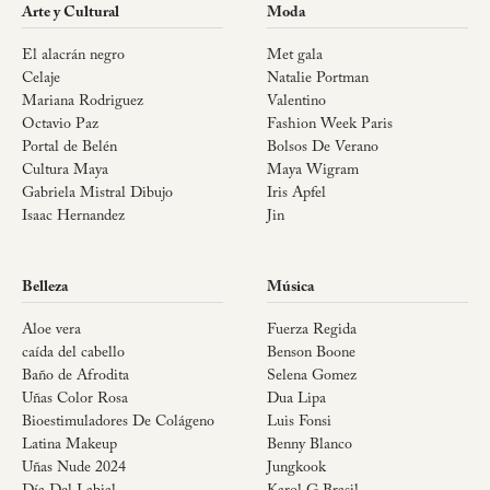
Arte y Cultural
Moda
El alacrán negro
Met gala
Celaje
Natalie Portman
Mariana Rodriguez
Valentino
Octavio Paz
Fashion Week Paris
Portal de Belén
Bolsos De Verano
Cultura Maya
Maya Wigram
Gabriela Mistral Dibujo
Iris Apfel
Isaac Hernandez
Jin
Belleza
Música
Aloe vera
Fuerza Regida
caída del cabello
Benson Boone
Baño de Afrodita
Selena Gomez
Uñas Color Rosa
Dua Lipa
Bioestimuladores De Colágeno
Luis Fonsi
Latina Makeup
Benny Blanco
Uñas Nude 2024
Jungkook