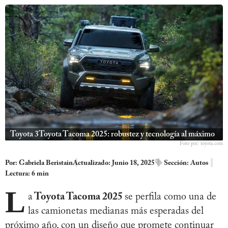
Toyota 3Toyota Tacoma 2025: robustez y tecnología al máximo
Foto por: toyota.com
Por:
Gabriela Beristain
Actualizado: Junio 18, 2025
Sección:
Autos
Lectura: 6 min
L
a
Toyota Tacoma 2025
se perfila como una de
las camionetas medianas más esperadas del
próximo año, con un diseño que promete continuar