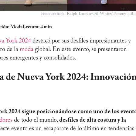
Fotos cortesía: Ralph Lauren/Off-White/Tommy Hilfi
ción:
Moda
Lectura: 4 min
va York 2024
destacó por sus desfiles impresionantes y
uro de la
moda
global. En este evento, se presentaron
ores emergentes y consolidados.
a de Nueva York 2024: Innovació
rk 2024 sigue posicionándose como uno de los event
dores
de todo el mundo,
desfiles de alta costura y la
,
este evento es un escaparate de lo último en tendencias