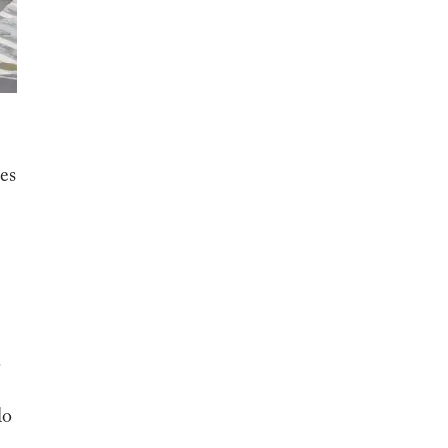
es
a
lo