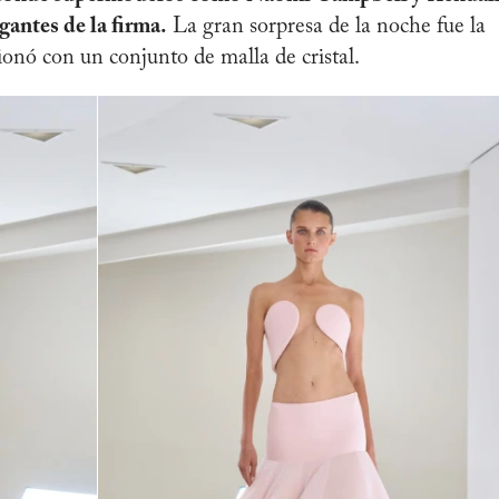
gantes de la firma.
La gran sorpresa de la noche fue la
ionó con un conjunto de malla de cristal.