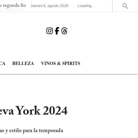
 consecutiva del Mundial
España elimina a Francia y jugará la 
Jueves
6
,
agosto
2026
Loading...
CA
BELLEZA
VINOS & SPIRITS
eva York 2024
 y estilo para la temporada