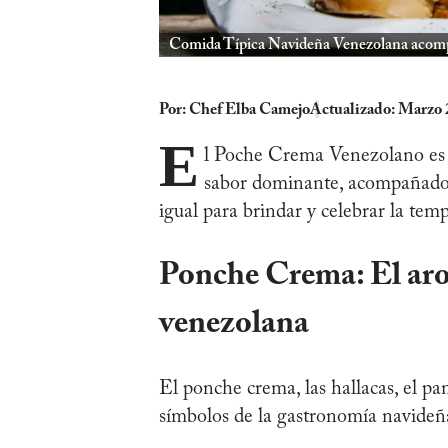
Comida Típica Navideña Venezolana aco
Por:
Chef Elba Camejo
Actualizado: Marzo 
E
l Poche Crema Venezolano es 
sabor dominante, acompañado d
igual para brindar y celebrar la tem
Ponche Crema: El aro
venezolana
El ponche crema, las hallacas, el pa
símbolos de la gastronomía navide