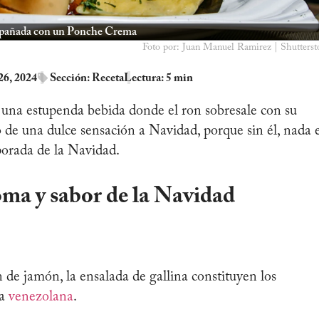
mpañada con un Ponche Crema
Foto por: Juan Manuel Ramirez | Shutterst
26, 2024
Sección:
Receta
Lectura: 5 min
una estupenda bebida donde el ron sobresale con su
e una dulce sensación a Navidad, porque sin él, nada 
porada de la Navidad.
ma y sabor de la Navidad
n de jamón, la ensalada de gallina constituyen los
ña
venezolana
.