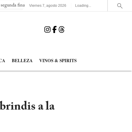
al consecutiva del Mundial
España elimina a Francia y jugará l
Viernes
7
,
agosto
2026
Loading...
CA
BELLEZA
VINOS & SPIRITS
rindis a la