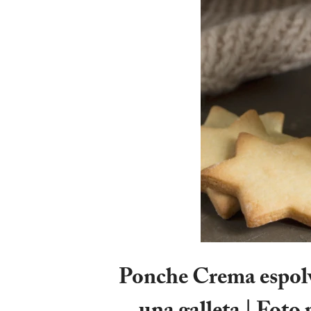
Ponche Crema espolv
una galleta | Foto 