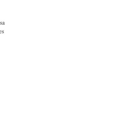
sa
es