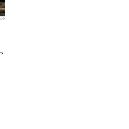
ock
es