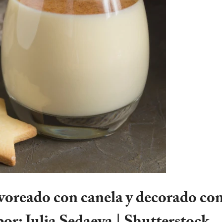
oreado con canela y decorado co
por: Julia Sedaeva | Shutterstock