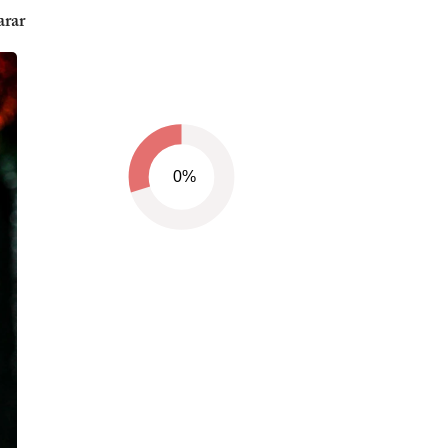
arar
0%