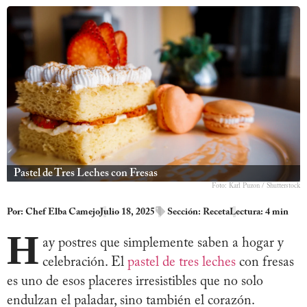
Pastel de Tres Leches con Fresas
Foto: Karl Puzon / Shutterstock
Por:
Chef Elba Camejo
Julio 18, 2025
Sección:
Receta
Lectura: 4 min
H
ay postres que simplemente saben a hogar y
celebración. El
pastel de tres leches
con fresas
es uno de esos placeres irresistibles que no solo
endulzan el paladar, sino también el corazón.