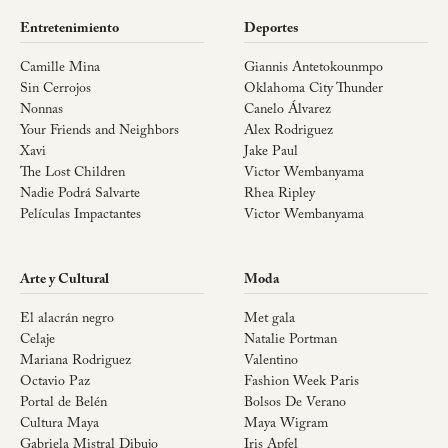
Entretenimiento
Deportes
Camille Mina
Giannis Antetokounmpo
Sin Cerrojos
Oklahoma City Thunder
Nonnas
Canelo Álvarez
Your Friends and Neighbors
Alex Rodriguez
Xavi
Jake Paul
The Lost Children
Victor Wembanyama
Nadie Podrá Salvarte
Rhea Ripley
Películas Impactantes
Victor Wembanyama
Arte y Cultural
Moda
El alacrán negro
Met gala
Celaje
Natalie Portman
Mariana Rodriguez
Valentino
Octavio Paz
Fashion Week Paris
Portal de Belén
Bolsos De Verano
Cultura Maya
Maya Wigram
Gabriela Mistral Dibujo
Iris Apfel