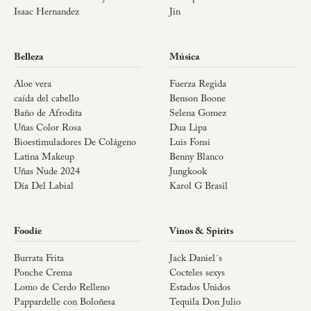
Isaac Hernandez
Jin
Belleza
Música
Aloe vera
Fuerza Regida
caída del cabello
Benson Boone
Baño de Afrodita
Selena Gomez
Uñas Color Rosa
Dua Lipa
Bioestimuladores De Colágeno
Luis Fonsi
Latina Makeup
Benny Blanco
Uñas Nude 2024
Jungkook
Día Del Labial
Karol G Brasil
Foodie
Vinos & Spirits
Burrata Frita
Jack Daniel´s
Ponche Crema
Cocteles sexys
Lomo de Cerdo Relleno
Estados Unidos
Pappardelle con Boloñesa
Tequila Don Julio