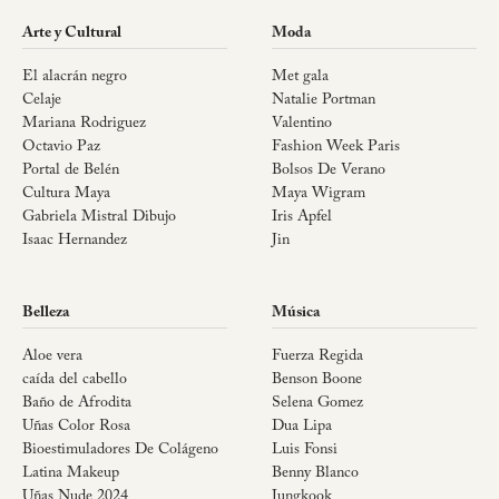
Arte y Cultural
Moda
El alacrán negro
Met gala
Celaje
Natalie Portman
Mariana Rodriguez
Valentino
Octavio Paz
Fashion Week Paris
Portal de Belén
Bolsos De Verano
Cultura Maya
Maya Wigram
Gabriela Mistral Dibujo
Iris Apfel
Isaac Hernandez
Jin
Belleza
Música
Aloe vera
Fuerza Regida
caída del cabello
Benson Boone
Baño de Afrodita
Selena Gomez
Uñas Color Rosa
Dua Lipa
Bioestimuladores De Colágeno
Luis Fonsi
Latina Makeup
Benny Blanco
Uñas Nude 2024
Jungkook