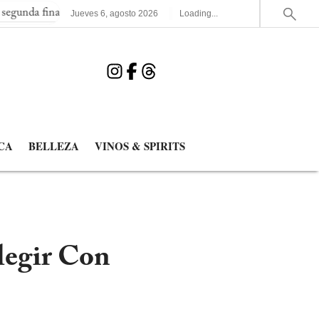
l consecutiva del Mundial
España elimina a Francia y jugará la
Jueves
6
,
agosto
2026
Loading...
CA
BELLEZA
VINOS & SPIRITS
legir Con