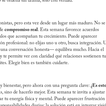
o se ordena sin drama, solo con verdad.
onistas, pero esta vez desde un lugar más maduro. No se
 de
compromiso real
. Esta semana favorece acuerdos
nculos que acompañan tu crecimiento. Puede aparecer
ón profesional: no elijas uno u otro, busca integración. 
 una conversación honesta— equilibra mucho. Hacia el
 y te permite ver con claridad qué relaciones sostienen tu
ites. Elegir bien es también cuidarte.
 y bienestar, pero ahora con una pregunta clave:
¿Es est
, sino de hacerlo mejor. Esta semana te invita a ajustar
ar tu energía física y mental. Puede aparecer frustración 
ponsabilidades diarias; la solución está en integrar visi