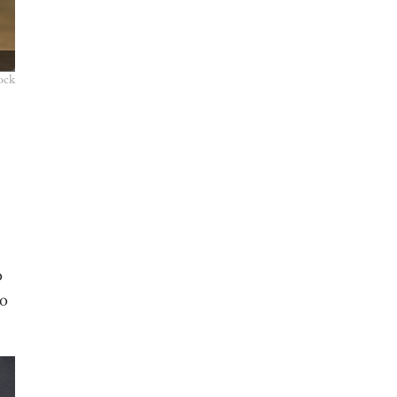
ock
o
no