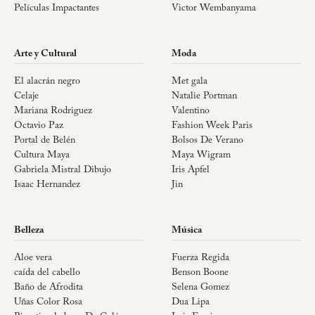
Películas Impactantes
Victor Wembanyama
Arte y Cultural
Moda
El alacrán negro
Met gala
Celaje
Natalie Portman
Mariana Rodriguez
Valentino
Octavio Paz
Fashion Week Paris
Portal de Belén
Bolsos De Verano
Cultura Maya
Maya Wigram
Gabriela Mistral Dibujo
Iris Apfel
Isaac Hernandez
Jin
Belleza
Música
Aloe vera
Fuerza Regida
caída del cabello
Benson Boone
Baño de Afrodita
Selena Gomez
Uñas Color Rosa
Dua Lipa