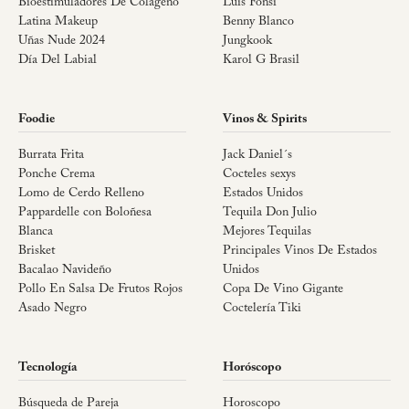
Bioestimuladores De Colágeno
Luis Fonsi
Latina Makeup
Benny Blanco
Uñas Nude 2024
Jungkook
Día Del Labial
Karol G Brasil
Foodie
Vinos & Spirits
Burrata Frita
Jack Daniel´s
Ponche Crema
Cocteles sexys
Lomo de Cerdo Relleno
Estados Unidos
Pappardelle con Boloñesa
Tequila Don Julio
Blanca
Mejores Tequilas
Brisket
Principales Vinos De Estados
Bacalao Navideño
Unidos
Pollo En Salsa De Frutos Rojos
Copa De Vino Gigante
Asado Negro
Coctelería Tiki
Tecnología
Horóscopo
Búsqueda de Pareja
Horoscopo