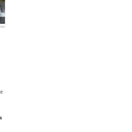
ter
de
a