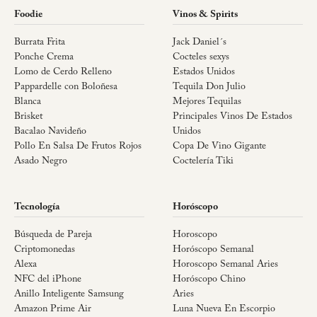
Foodie
Vinos & Spirits
Burrata Frita
Jack Daniel´s
Ponche Crema
Cocteles sexys
Lomo de Cerdo Relleno
Estados Unidos
Pappardelle con Boloñesa
Tequila Don Julio
Blanca
Mejores Tequilas
Brisket
Principales Vinos De Estados
Bacalao Navideño
Unidos
Pollo En Salsa De Frutos Rojos
Copa De Vino Gigante
Asado Negro
Coctelería Tiki
Tecnología
Horóscopo
Búsqueda de Pareja
Horoscopo
Criptomonedas
Horóscopo Semanal
Alexa
Horoscopo Semanal Aries
NFC del iPhone
Horóscopo Chino
Anillo Inteligente Samsung
Aries
Amazon Prime Air
Luna Nueva En Escorpio