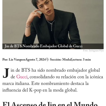
Jin de BTS Nombrado Embajador Global de Gucci
Foto: Instagram/@jin
Por:
Liz Vazquez
Agosto 7, 2024
Sección:
Moda
Lectura: 3 min
J
in de BTS ha sido nombrado embajador global
de
Gucci
, consolidando su relación con la icónica
marca italiana. Este nombramiento destaca la
influencia del K-pop en la moda global.
El Ascenso de Jin en el Mundo