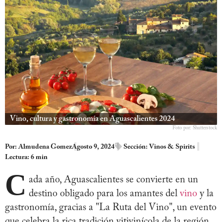
Vino, cultura y gastronomía en Aguascalientes 2024
Foto por: Shutterstock
Por:
Almudena Gomez
Agosto 9, 2024
Sección:
Vinos & Spirits
Lectura: 6 min
C
ada año, Aguascalientes se convierte en un
destino obligado para los amantes del
vino
y la
gastronomía, gracias a "La Ruta del Vino", un evento
que celebra la rica tradición vitivinícola de la región.