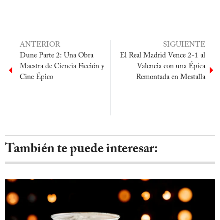
ANTERIOR
SIGUIENTE
Dune Parte 2: Una Obra
El Real Madrid Vence 2-1 al
Maestra de Ciencia Ficción y
Valencia con una Épica
Cine Épico
Remontada en Mestalla
También te puede interesar: