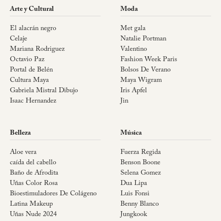
Arte y Cultural
Moda
El alacrán negro
Met gala
Celaje
Natalie Portman
Mariana Rodriguez
Valentino
Octavio Paz
Fashion Week Paris
Portal de Belén
Bolsos De Verano
Cultura Maya
Maya Wigram
Gabriela Mistral Dibujo
Iris Apfel
Isaac Hernandez
Jin
Belleza
Música
Aloe vera
Fuerza Regida
caída del cabello
Benson Boone
Baño de Afrodita
Selena Gomez
Uñas Color Rosa
Dua Lipa
Bioestimuladores De Colágeno
Luis Fonsi
Latina Makeup
Benny Blanco
Uñas Nude 2024
Jungkook