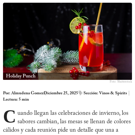
Holiday Punch
Foto: Shutterstock
Por:
Almudena Gomez
Diciembre 25, 2025
Sección:
Vinos & Spirits
Lectura: 5 min
C
uando llegan las celebraciones de invierno, los
sabores cambian, las mesas se llenan de colores
cálidos y cada reunión pide un detalle que una a