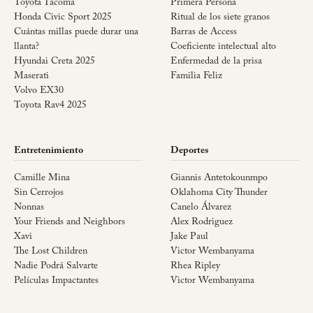
Toyota Tacoma
Primera Persona
Honda Civic Sport 2025
Ritual de los siete granos
Cuántas millas puede durar una
Barras de Access
llanta?
Coeficiente intelectual alto
Hyundai Creta 2025
Enfermedad de la prisa
Maserati
Familia Feliz
Volvo EX30
Toyota Rav4 2025
Entretenimiento
Deportes
Camille Mina
Giannis Antetokounmpo
Sin Cerrojos
Oklahoma City Thunder
Nonnas
Canelo Álvarez
Your Friends and Neighbors
Alex Rodriguez
Xavi
Jake Paul
The Lost Children
Victor Wembanyama
Nadie Podrá Salvarte
Rhea Ripley
Películas Impactantes
Victor Wembanyama