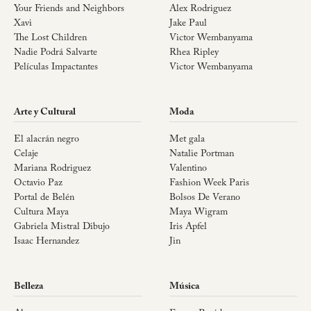
Your Friends and Neighbors
Alex Rodriguez
Xavi
Jake Paul
The Lost Children
Victor Wembanyama
Nadie Podrá Salvarte
Rhea Ripley
Películas Impactantes
Victor Wembanyama
Arte y Cultural
Moda
El alacrán negro
Met gala
Celaje
Natalie Portman
Mariana Rodriguez
Valentino
Octavio Paz
Fashion Week Paris
Portal de Belén
Bolsos De Verano
Cultura Maya
Maya Wigram
Gabriela Mistral Dibujo
Iris Apfel
Isaac Hernandez
Jin
Belleza
Música