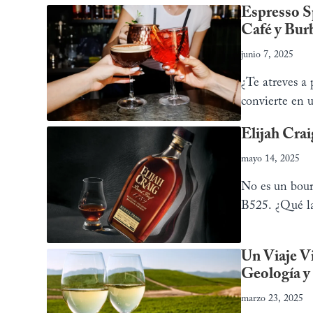
Espresso Sp
Café y Bur
junio 7, 2025
¿Te atreves a 
convierte en u
Elijah Cra
mayo 14, 2025
No es un bour
B525. ¿Qué la
Un Viaje Vi
Geología y
marzo 23, 2025