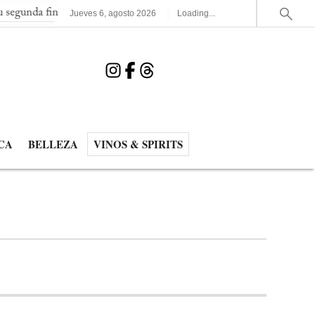
l consecutiva del Mundial
España elimina a Francia y jugará la
Jueves
6
,
agosto
2026
Loading...
CA
BELLEZA
VINOS & SPIRITS