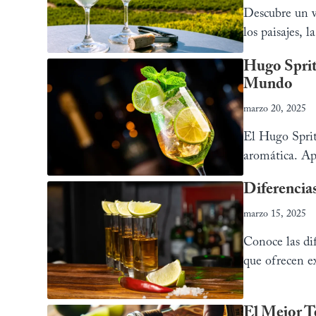
Descubre un vi
los paisajes, 
Hugo Sprit
Mundo
marzo 20, 2025
El Hugo Spritz
aromática. Ap
Diferencia
marzo 15, 2025
Conoce las dif
que ofrecen ex
El Mejor T