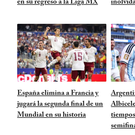
en su regreso a la Liga MX
inolvid
España elimina a Francia y
Argentin
jugará la segunda final de un
Albicel
Mundial en su historia
tiempos
semifin