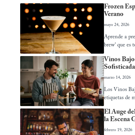
Frozen Esp
Verano
mayo 24, 2026
Aprende a prep
brew’ que es t
Vinos Bajo
Sofisticada
marzo 14, 2026
Los Vinos Baj
etiquetas de 
tendencia
El Auge del
la Escena 
febrero 19, 2026