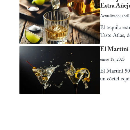
Extra Añej
Actualizado: abri
El tequila ex
Taste Atlas, d
El Martini
enero 18, 2025
El Martini 50
un cóctel equi