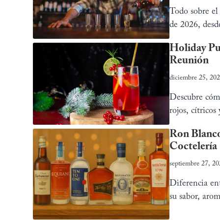
Todo sobre el
de 2026, desde
Holiday Pu
Reunión
diciembre 25, 20
Descubre cómo
rojos, cítricos
reunión
Ron Blanco
Coctelería
septiembre 27, 20
Diferencia ent
su sabor, arom