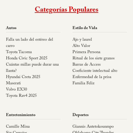
Categorías Populares
Autos
Estilo de Vida
Falla un lado del estéreo del
Ajo y laurel
carro
Alto Valor
Toyota Tacoma
Primera Persona
Honda Civic Sport 2025
Ritual de los siete granos
Cuántas millas puede durar una
Barras de Access
llanta?
Coeficiente intelectual alto
Hyundai Creta 2025
Enfermedad de la prisa
Maserati
Familia Feliz
Volvo EX30
Toyota Rav4 2025
Entretenimiento
Deportes
Camille Mina
Giannis Antetokounmpo
Sin Cerrojos
Oklahoma City Thunder