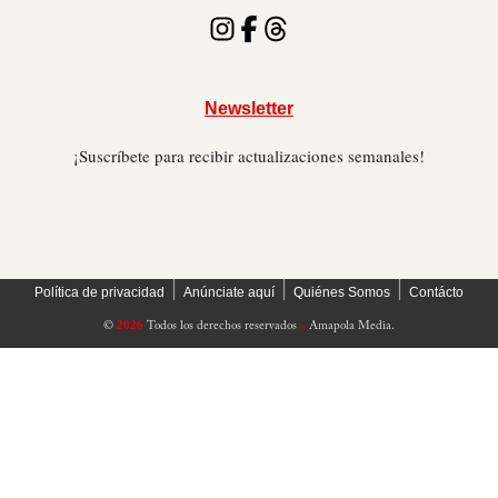
Newsletter
¡Suscríbete para recibir actualizaciones semanales!
׀
׀
׀
Política de privacidad
Anúnciate aquí
Quiénes Somos
Contácto
©
2026
Todos los derechos reservados
»
Amapola Media.