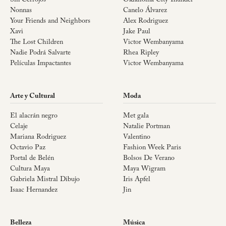
Nonnas
Canelo Álvarez
Your Friends and Neighbors
Alex Rodriguez
Xavi
Jake Paul
The Lost Children
Victor Wembanyama
Nadie Podrá Salvarte
Rhea Ripley
Películas Impactantes
Victor Wembanyama
Arte y Cultural
Moda
El alacrán negro
Met gala
Celaje
Natalie Portman
Mariana Rodriguez
Valentino
Octavio Paz
Fashion Week Paris
Portal de Belén
Bolsos De Verano
Cultura Maya
Maya Wigram
Gabriela Mistral Dibujo
Iris Apfel
Isaac Hernandez
Jin
Belleza
Música