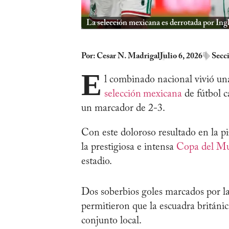
La selección mexicana es derrotada por Ingl
Por:
Cesar N. Madrigal
Julio 6, 2026
Secc
E
l combinado nacional vivió u
selección
mexicana
de fútbol c
un marcador de 2-3.
Con este doloroso resultado en la pi
la prestigiosa e intensa
Copa del M
estadio.
Dos soberbios goles marcados por la
permitieron que la escuadra británic
conjunto local.