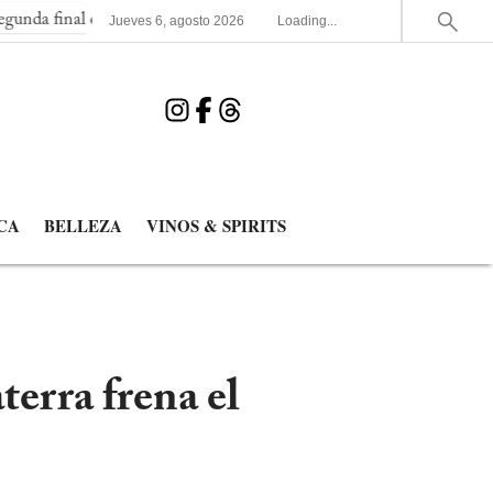
 consecutiva del Mundial
España elimina a Francia y jugará la 
Jueves
6
,
agosto
2026
Loading...
CA
BELLEZA
VINOS & SPIRITS
terra frena el