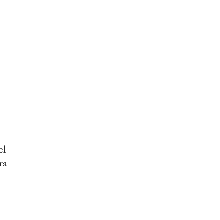
el
ra