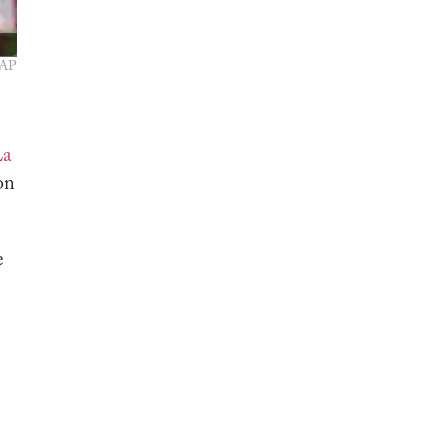
 AP
La
on
e