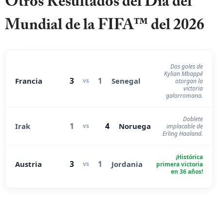
Otros Resultados del Dia del
Mundial de la FIFA™ del 2026
Dos goles de
Kylian Mbappé
3
1
Francia
Senegal
vs
otorgan la
victoria
galorromana.
Doblete
1
4
Irak
Noruega
vs
implacable de
Erling Haaland.
¡Histórica
3
1
Austria
Jordania
vs
primera victoria
en 36 años!