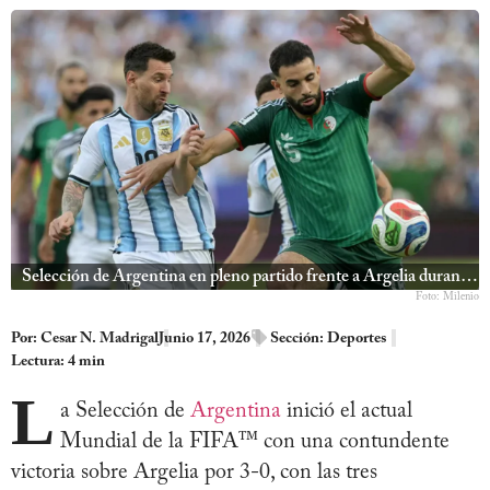
Selección de Argentina en pleno partido frente a Argelia durante el Mundial 2026, mostrando a Lionel Messi peleando un balón dividido contra la defensa rival
Foto: Milenio
Por:
Cesar N. Madrigal
Junio 17, 2026
Sección:
Deportes
Lectura: 4 min
L
a Selección de
Argentina
inició el actual
Mundial de la FIFA™ con una contundente
victoria sobre Argelia por 3-0, con las tres