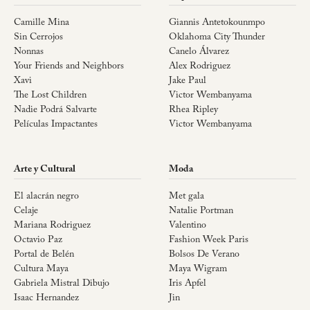
Camille Mina
Giannis Antetokounmpo
Sin Cerrojos
Oklahoma City Thunder
Nonnas
Canelo Álvarez
Your Friends and Neighbors
Alex Rodriguez
Xavi
Jake Paul
The Lost Children
Victor Wembanyama
Nadie Podrá Salvarte
Rhea Ripley
Películas Impactantes
Victor Wembanyama
Arte y Cultural
Moda
El alacrán negro
Met gala
Celaje
Natalie Portman
Mariana Rodriguez
Valentino
Octavio Paz
Fashion Week Paris
Portal de Belén
Bolsos De Verano
Cultura Maya
Maya Wigram
Gabriela Mistral Dibujo
Iris Apfel
Isaac Hernandez
Jin