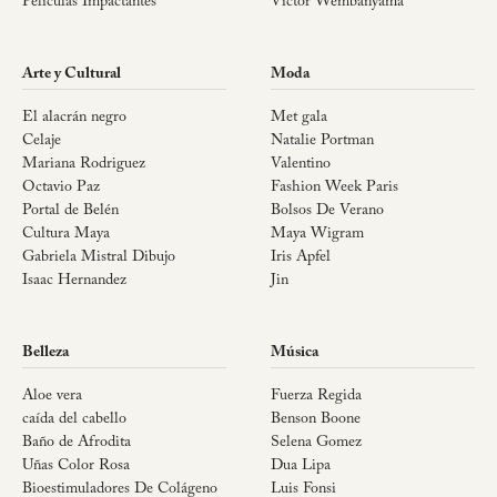
Películas Impactantes
Victor Wembanyama
Arte y Cultural
Moda
El alacrán negro
Met gala
Celaje
Natalie Portman
Mariana Rodriguez
Valentino
Octavio Paz
Fashion Week Paris
Portal de Belén
Bolsos De Verano
Cultura Maya
Maya Wigram
Gabriela Mistral Dibujo
Iris Apfel
Isaac Hernandez
Jin
Belleza
Música
Aloe vera
Fuerza Regida
caída del cabello
Benson Boone
Baño de Afrodita
Selena Gomez
Uñas Color Rosa
Dua Lipa
Bioestimuladores De Colágeno
Luis Fonsi