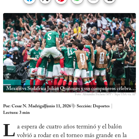
Mexico vs Sudafrica Julián Quiñones y sus compañeros celebran el primer gol del equipo en el Mundial 2026
Foto: Alexandra Fechete/SPP / Sipa USA via AP
Por:
Cesar N. Madrigal
Junio 11, 2026
Sección:
Deportes
Lectura: 3 min
L
a espera de cuatro años terminó y el balón
volvió a rodar en el torneo más grande en la