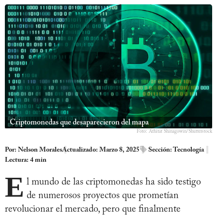
Criptomonedas que desaparecieron del mapa
Foto: Athitat Shinagowin/Shutterstock
Por:
Nelson Morales
Actualizado: Marzo 8, 2025
Sección:
Tecnología
Lectura: 4 min
E
l mundo de las criptomonedas ha sido testigo
de numerosos proyectos que prometían
revolucionar el mercado, pero que finalmente