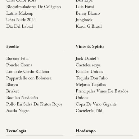
Uñas Color Rosa
Dua Lipa
Bioestimuladores De Colágeno
Luis Fonsi
Latina Makeup
Benny Blanco
Uñas Nude 2024
Jungkook
Día Del Labial
Karol G Brasil
Foodie
Vinos & Spirits
Burrata Frita
Jack Daniel´s
Ponche Crema
Cocteles sexys
Lomo de Cerdo Relleno
Estados Unidos
Pappardelle con Boloñesa
Tequila Don Julio
Blanca
Mejores Tequilas
Brisket
Principales Vinos De Estados
Bacalao Navideño
Unidos
Pollo En Salsa De Frutos Rojos
Copa De Vino Gigante
Asado Negro
Coctelería Tiki
Tecnología
Horóscopo