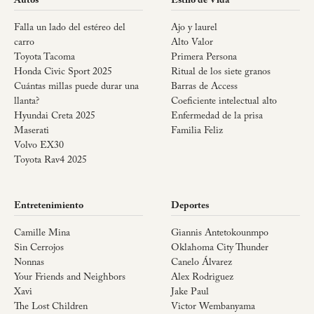
Autos
Estilo de Vida
Falla un lado del estéreo del
Ajo y laurel
carro
Alto Valor
Toyota Tacoma
Primera Persona
Honda Civic Sport 2025
Ritual de los siete granos
Cuántas millas puede durar una
Barras de Access
llanta?
Coeficiente intelectual alto
Hyundai Creta 2025
Enfermedad de la prisa
Maserati
Familia Feliz
Volvo EX30
Toyota Rav4 2025
Entretenimiento
Deportes
Camille Mina
Giannis Antetokounmpo
Sin Cerrojos
Oklahoma City Thunder
Nonnas
Canelo Álvarez
Your Friends and Neighbors
Alex Rodriguez
Xavi
Jake Paul
The Lost Children
Victor Wembanyama