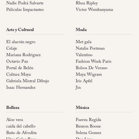
Nadie Podrá Salvarte
Rhea Ripley
Películas Impactantes
Victor Wembanyama
Arte y Cultural
Moda
El alacrán negro
Met gala
Celaje
Natalie Portman
Mariana Rodriguez
Valentino
Octavio Paz
Fashion Week Paris
Portal de Belén
Bolsos De Verano
Cultura Maya
Maya Wigram
Gabriela Mistral Dibujo
Iris Apfel
Isaac Hernandez
Jin
Belleza
Música
Aloe vera
Fuerza Regida
caída del cabello
Benson Boone
Baño de Afrodita
Selena Gomez