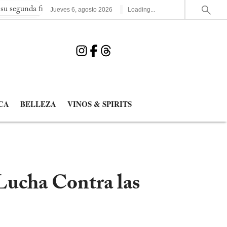
final consecutiva del Mundial
España elimina a Francia y jugar
Jueves
6
,
agosto
2026
Loading...
CA
BELLEZA
VINOS & SPIRITS
Lucha Contra las