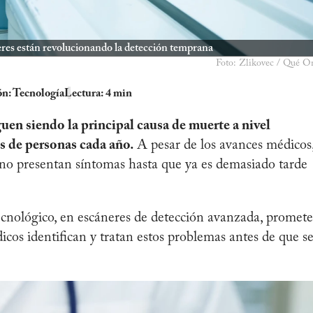
eres están revolucionando la detección temprana
Foto: Zlikovec / Qué O
ón:
Tecnología
Lectura: 4 min
uen siendo la principal causa de muerte a nivel
s de personas cada año.
A pesar de los avances médicos
 no presentan síntomas hasta que ya es demasiado tarde
ecnológico, en escáneres de detección avanzada, promete
cos identifican y tratan estos problemas antes de que s