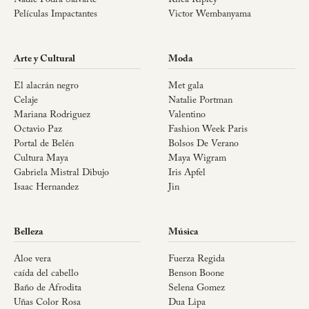
Películas Impactantes
Victor Wembanyama
Arte y Cultural
Moda
El alacrán negro
Met gala
Celaje
Natalie Portman
Mariana Rodriguez
Valentino
Octavio Paz
Fashion Week Paris
Portal de Belén
Bolsos De Verano
Cultura Maya
Maya Wigram
Gabriela Mistral Dibujo
Iris Apfel
Isaac Hernandez
Jin
Belleza
Música
Aloe vera
Fuerza Regida
caída del cabello
Benson Boone
Baño de Afrodita
Selena Gomez
Uñas Color Rosa
Dua Lipa