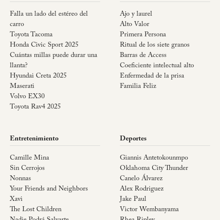
Falla un lado del estéreo del
Ajo y laurel
carro
Alto Valor
Toyota Tacoma
Primera Persona
Honda Civic Sport 2025
Ritual de los siete granos
Cuántas millas puede durar una
Barras de Access
llanta?
Coeficiente intelectual alto
Hyundai Creta 2025
Enfermedad de la prisa
Maserati
Familia Feliz
Volvo EX30
Toyota Rav4 2025
Entretenimiento
Deportes
Camille Mina
Giannis Antetokounmpo
Sin Cerrojos
Oklahoma City Thunder
Nonnas
Canelo Álvarez
Your Friends and Neighbors
Alex Rodriguez
Xavi
Jake Paul
The Lost Children
Victor Wembanyama
Nadie Podrá Salvarte
Rhea Ripley