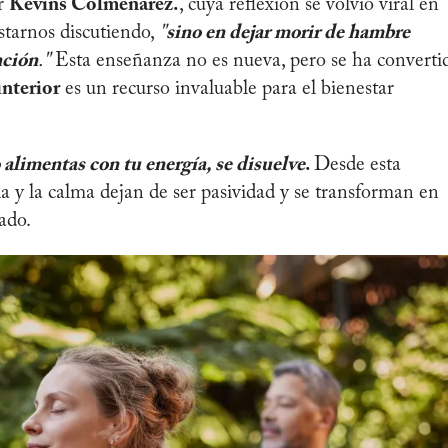
or
Kevins Colmenarez.
, cuya reflexión se volvió viral en
starnos discutiendo,
"
sino en dejar morir de hambre
nción
."
Esta enseñanza no es nueva, pero se ha converti
interior
es un recurso invaluable para el bienestar
 alimentas con tu energía, se disuelve
.
Desde esta
ncia y la calma dejan de ser pasividad y se transforman en
ado.