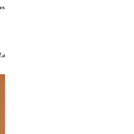
es
La