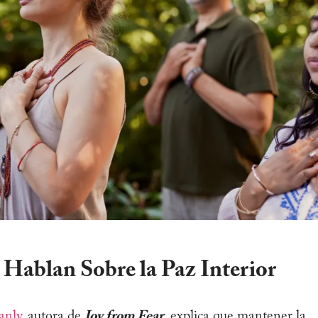
 Hablan Sobre la Paz Interior
anly
, autora de
Joy from Fear,
explica que mantener la