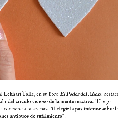
al
Eckhart Tolle
, en su libro
El Poder del Ahora
, destac
alir del
círculo vicioso de la mente reactiva.
“El ego
la conciencia busca paz.
Al elegir la paz interior sobre l
nes antiguos de sufrimiento”.