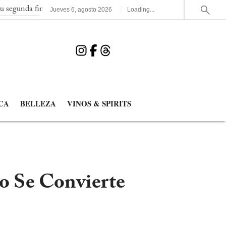
l consecutiva del Mundial
España elimina a Francia y jugará la
Jueves
6
,
agosto
2026
Loading...
CA
BELLEZA
VINOS & SPIRITS
io Se Convierte