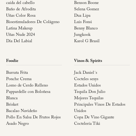
caída del cabello
Benson Boone
Baño de Afrodita
Selena Gomez
Uñas Color Rosa
Dua Lipa
Bioestimuladores De Colágeno
Luis Fonsi
Latina Makeup
Benny Blanco
Uñas Nude 2024
Jungkook
Día Del Labial
Karol G Brasil
Foodie
Vinos & Spirits
Burrata Frita
Jack Daniel´s
Ponche Crema
Cocteles sexys
Lomo de Cerdo Relleno
Estados Unidos
Pappardelle con Boloñesa
Tequila Don Julio
Blanca
Mejores Tequilas
Brisket
Principales Vinos De Estados
Bacalao Navideño
Unidos
Pollo En Salsa De Frutos Rojos
Copa De Vino Gigante
Asado Negro
Coctelería Tiki