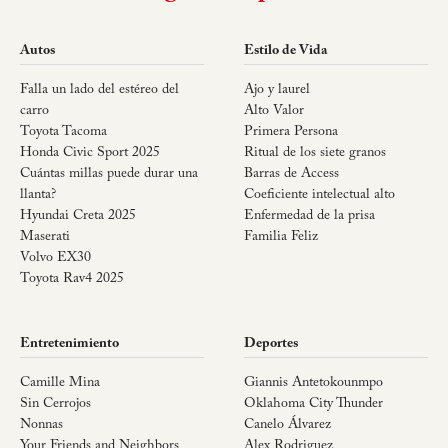
Autos
Estilo de Vida
Falla un lado del estéreo del
Ajo y laurel
carro
Alto Valor
Toyota Tacoma
Primera Persona
Honda Civic Sport 2025
Ritual de los siete granos
Cuántas millas puede durar una
Barras de Access
llanta?
Coeficiente intelectual alto
Hyundai Creta 2025
Enfermedad de la prisa
Maserati
Familia Feliz
Volvo EX30
Toyota Rav4 2025
Entretenimiento
Deportes
Camille Mina
Giannis Antetokounmpo
Sin Cerrojos
Oklahoma City Thunder
Nonnas
Canelo Álvarez
Your Friends and Neighbors
Alex Rodriguez