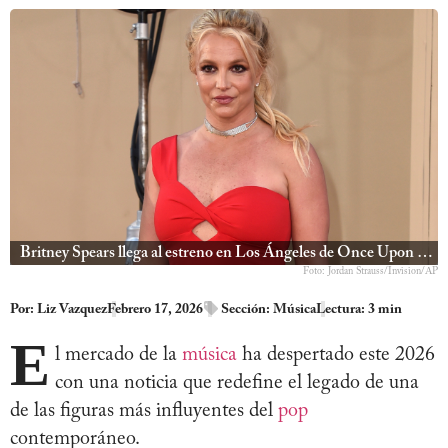
Britney Spears llega al estreno en Los Ángeles de Once Upon a Time in Hollywood
Foto: Jordan Strauss/Invision/AP
Por:
Liz Vazquez
Febrero 17, 2026
Sección:
Música
Lectura: 3 min
E
l mercado de la
música
ha despertado este 2026
con una noticia que redefine el legado de una
de las figuras más influyentes del
pop
contemporáneo.