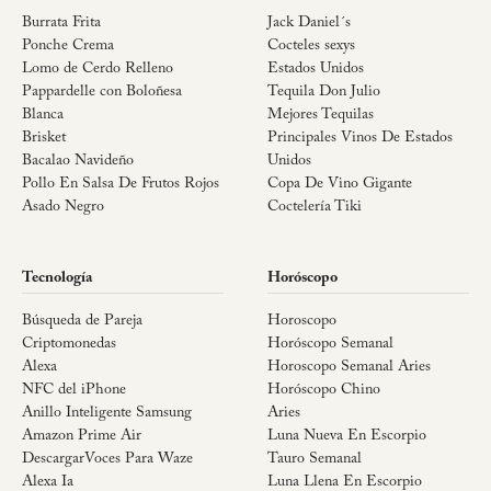
Burrata Frita
Jack Daniel´s
Ponche Crema
Cocteles sexys
Lomo de Cerdo Relleno
Estados Unidos
Pappardelle con Boloñesa
Tequila Don Julio
Blanca
Mejores Tequilas
Brisket
Principales Vinos De Estados
Bacalao Navideño
Unidos
Pollo En Salsa De Frutos Rojos
Copa De Vino Gigante
Asado Negro
Coctelería Tiki
Tecnología
Horóscopo
Búsqueda de Pareja
Horoscopo
Criptomonedas
Horóscopo Semanal
Alexa
Horoscopo Semanal Aries
NFC del iPhone
Horóscopo Chino
Anillo Inteligente Samsung
Aries
Amazon Prime Air
Luna Nueva En Escorpio
DescargarVoces Para Waze
Tauro Semanal
Alexa Ia
Luna Llena En Escorpio