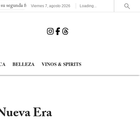
final consecutiva del Mundial
España elimina a Francia y jugar
Viernes
7
,
agosto
2026
Loading...
CA
BELLEZA
VINOS & SPIRITS
¿Nueva Era