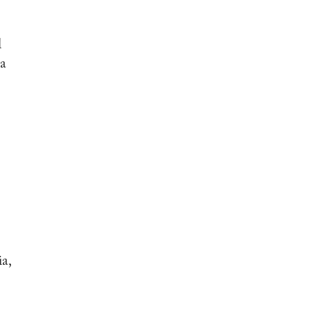
l
na
a,