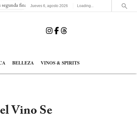
inal consecutiva del Mundial
España elimina a Francia y jugará
Jueves
6
,
agosto
2026
Loading...
CA
BELLEZA
VINOS & SPIRITS
el Vino Se