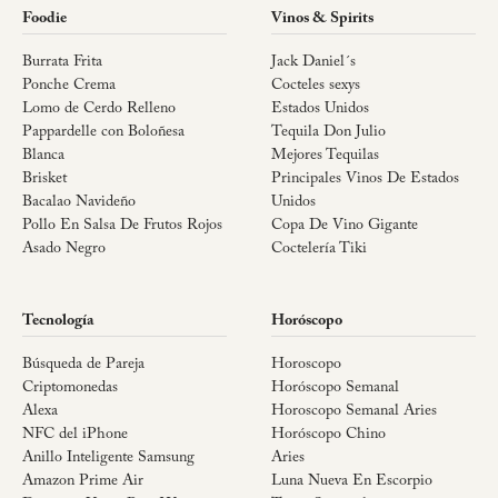
Foodie
Vinos & Spirits
Burrata Frita
Jack Daniel´s
Ponche Crema
Cocteles sexys
Lomo de Cerdo Relleno
Estados Unidos
Pappardelle con Boloñesa
Tequila Don Julio
Blanca
Mejores Tequilas
Brisket
Principales Vinos De Estados
Bacalao Navideño
Unidos
Pollo En Salsa De Frutos Rojos
Copa De Vino Gigante
Asado Negro
Coctelería Tiki
Tecnología
Horóscopo
Búsqueda de Pareja
Horoscopo
Criptomonedas
Horóscopo Semanal
Alexa
Horoscopo Semanal Aries
NFC del iPhone
Horóscopo Chino
Anillo Inteligente Samsung
Aries
Amazon Prime Air
Luna Nueva En Escorpio