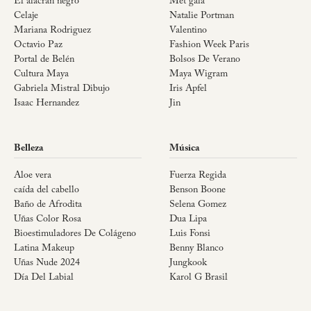
El alacrán negro
Met gala
Celaje
Natalie Portman
Mariana Rodriguez
Valentino
Octavio Paz
Fashion Week Paris
Portal de Belén
Bolsos De Verano
Cultura Maya
Maya Wigram
Gabriela Mistral Dibujo
Iris Apfel
Isaac Hernandez
Jin
Belleza
Música
Aloe vera
Fuerza Regida
caída del cabello
Benson Boone
Baño de Afrodita
Selena Gomez
Uñas Color Rosa
Dua Lipa
Bioestimuladores De Colágeno
Luis Fonsi
Latina Makeup
Benny Blanco
Uñas Nude 2024
Jungkook
Día Del Labial
Karol G Brasil