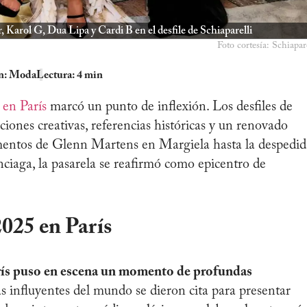
, Karol G, Dua Lipa y Cardi B en el desfile de Schiaparelli
Foto cortesía: Schiapar
n:
Moda
Lectura: 4 min
 en París
marcó un punto de inflexión. Los desfiles de
iones creativas, referencias históricas y un renovado
rimentos de Glenn Martens en Margiela hasta la despedid
iaga, la pasarela se reafirmó como epicentro de
025 en París
rís puso en escena un momento de profundas
 influyentes del mundo se dieron cita para presentar