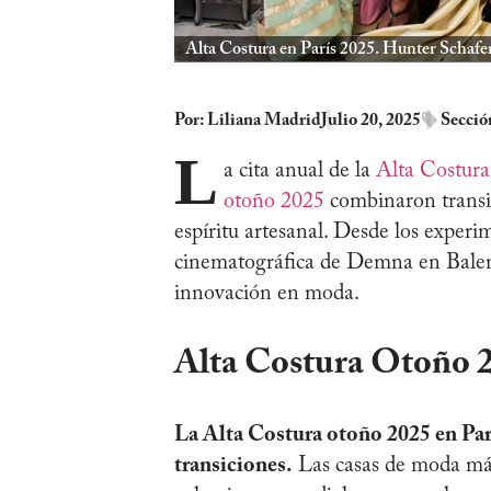
Alta Costura en París 2025. Hunter Schafer
Por:
Liliana Madrid
Julio 20, 2025
Secció
L
a cita anual de la
Alta Costura
otoño 2025
combinaron transic
espíritu artesanal. Desde los expe
cinematográfica de Demna en Balenc
innovación en moda.
Alta Costura Otoño 2
La Alta Costura otoño 2025 en Pa
transiciones.
Las casas de moda más