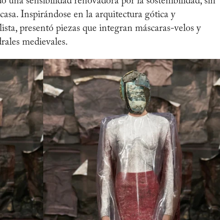
do una sensibilidad renovadora por la sostenibilidad, sin
 casa. Inspirándose en la arquitectura gótica y
ista, presentó piezas que integran máscaras-velos y
rales medievales.