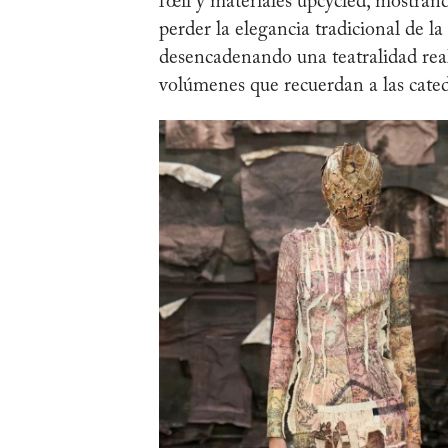
l’œil y materiales upcycled, mostran
perder la elegancia tradicional de la
desencadenando una teatralidad real
volúmenes que recuerdan a las cated