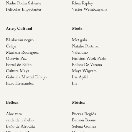
Nadie Podrá Salvarte
Rhea Ripley
Películas Impactantes
Victor Wembanyama
Arte y Cultural
Moda
El alacrán negro
Met gala
Celaje
Natalie Portman
Mariana Rodriguez
Valentino
Octavio Paz
Fashion Week Paris
Portal de Belén
Bolsos De Verano
Cultura Maya
Maya Wigram
Gabriela Mistral Dibujo
Iris Apfel
Isaac Hernandez
Jin
Belleza
Música
Aloe vera
Fuerza Regida
caída del cabello
Benson Boone
Baño de Afrodita
Selena Gomez