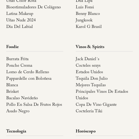
Uñas Color Rosa
Dua Lipa
Bioestimuladores De Colágeno
Luis Fonsi
Latina Makeup
Benny Blanco
Uñas Nude 2024
Jungkook
Día Del Labial
Karol G Brasil
Foodie
Vinos & Spirits
Burrata Frita
Jack Daniel´s
Ponche Crema
Cocteles sexys
Lomo de Cerdo Relleno
Estados Unidos
Pappardelle con Boloñesa
Tequila Don Julio
Blanca
Mejores Tequilas
Brisket
Principales Vinos De Estados
Bacalao Navideño
Unidos
Pollo En Salsa De Frutos Rojos
Copa De Vino Gigante
Asado Negro
Coctelería Tiki
Tecnología
Horóscopo