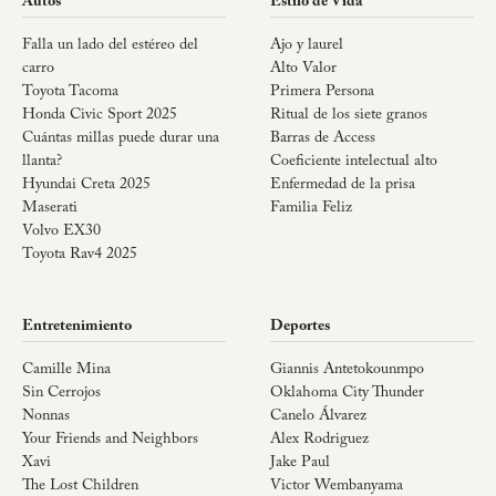
Autos
Estilo de Vida
Falla un lado del estéreo del
Ajo y laurel
carro
Alto Valor
Toyota Tacoma
Primera Persona
Honda Civic Sport 2025
Ritual de los siete granos
Cuántas millas puede durar una
Barras de Access
llanta?
Coeficiente intelectual alto
Hyundai Creta 2025
Enfermedad de la prisa
Maserati
Familia Feliz
Volvo EX30
Toyota Rav4 2025
Entretenimiento
Deportes
Camille Mina
Giannis Antetokounmpo
Sin Cerrojos
Oklahoma City Thunder
Nonnas
Canelo Álvarez
Your Friends and Neighbors
Alex Rodriguez
Xavi
Jake Paul
The Lost Children
Victor Wembanyama