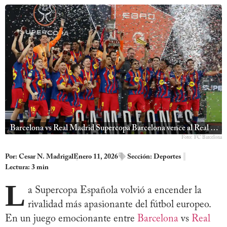
Barcelona vs Real Madrid Supercopa Barcelona vence al Real Madrid 3-2
Foto: FC Barcelona
Por:
Cesar N. Madrigal
Enero 11, 2026
Sección:
Deportes
Lectura: 3 min
L
a Supercopa Española volvió a encender la
rivalidad más apasionante del fútbol europeo.
En un juego emocionante entre
Barcelona
vs
Real