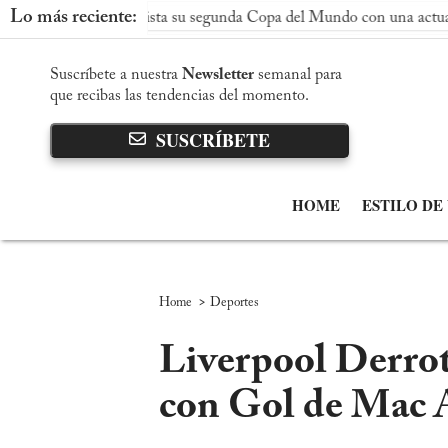
Lo más reciente:
ña conquista su segunda Copa del Mundo con una actuación domin
Suscríbete a nuestra
Newsletter
semanal para
que recibas las tendencias del momento.
SUSCRÍBETE
HOME
ESTILO DE
>
Home
Deportes
Liverpool Derro
con Gol de Mac A