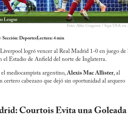
ns League
Foto: Alfie Cosgrove / Sipa USA via
Sección:
Deportes
Lectura: 4 min
 Liverpool logró vencer al Real Madrid 1-0 en juego de 
en el Estadio de Anfield del norte de Inglaterra.
or el mediocampista argentino,
Alexis Mac Allister
, al
n certero cabezazo que dejó sin oportunidad al arquero
drid: Courtois Evita una Goleada