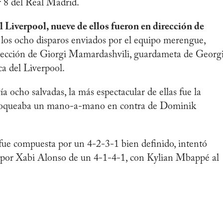
or 8 del Real Madrid.
l Liverpool, nueve de ellos fueron en dirección de
los ocho disparos enviados por el equipo merengue,
irección de Giorgi Mamardashvili, guardameta de Georgi
ca del Liverpool.
 ocho salvadas, la más espectacular de ellas fue la
bloqueaba un mano-a-mano en contra de Dominik
 fue compuesta por un 4-2-3-1 bien definido, intentó
a por Xabi Alonso de un 4-1-4-1, con Kylian Mbappé al