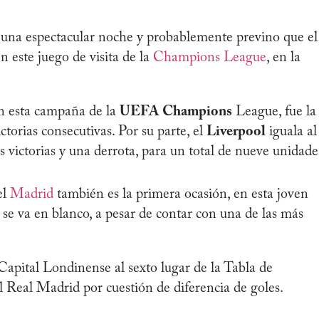
o una espectacular noche y probablemente previno que el
 este juego de visita de la
Champions League
, en la
en esta campaña de la
UEFA Champions
League, fue la
torias consecutivas. Por su parte, el
Liverpool
iguala al
 victorias y una derrota, para un total de nueve unidade
el
Madrid
también es la primera ocasión, en esta joven
e va en blanco, a pesar de contar con una de las más
 Capital Londinense al sexto lugar de la Tabla de
l Real Madrid por cuestión de diferencia de goles.