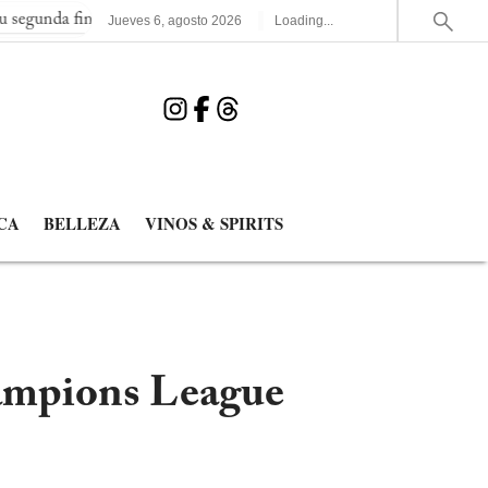
nal consecutiva del Mundial
España elimina a Francia y jugará 
Jueves
6
,
agosto
2026
Loading...
CA
BELLEZA
VINOS & SPIRITS
hampions League