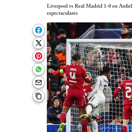
Liverpool vs Real Madrid 1-0 en Anfield:
espectaculares