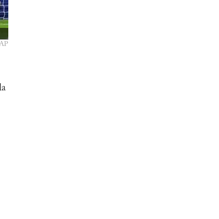
 AP
la