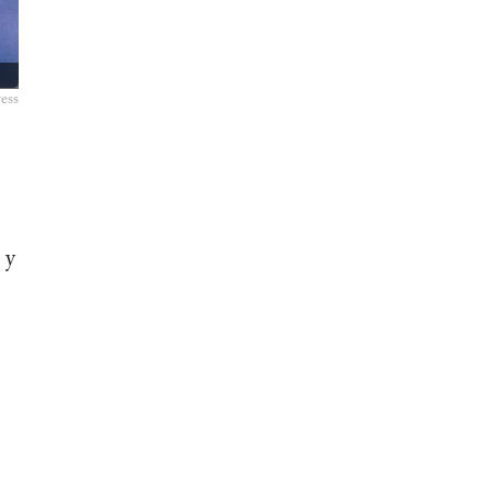
ess
 y