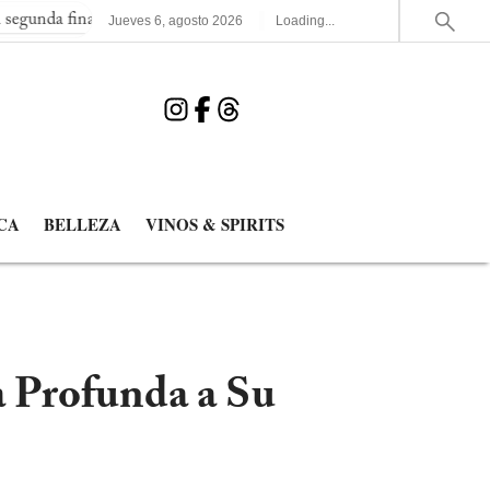
consecutiva del Mundial
España elimina a Francia y jugará la s
Jueves
6
,
agosto
2026
Loading...
CA
BELLEZA
VINOS & SPIRITS
a Profunda a Su