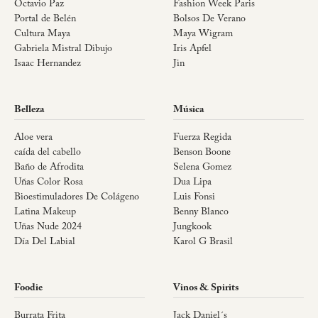
Octavio Paz
Fashion Week Paris
Portal de Belén
Bolsos De Verano
Cultura Maya
Maya Wigram
Gabriela Mistral Dibujo
Iris Apfel
Isaac Hernandez
Jin
Belleza
Música
Aloe vera
Fuerza Regida
caída del cabello
Benson Boone
Baño de Afrodita
Selena Gomez
Uñas Color Rosa
Dua Lipa
Bioestimuladores De Colágeno
Luis Fonsi
Latina Makeup
Benny Blanco
Uñas Nude 2024
Jungkook
Día Del Labial
Karol G Brasil
Foodie
Vinos & Spirits
Burrata Frita
Jack Daniel´s