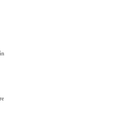
in
re