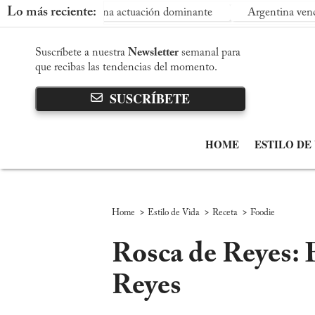
Lo más reciente:
o con una actuación dominante
Argentina vence a Inglaterra 2
Suscríbete a nuestra
Newsletter
semanal para
que recibas las tendencias del momento.
SUSCRÍBETE
HOME
ESTILO DE
>
>
>
Home
Estilo de Vida
Receta
Foodie
Rosca de Reyes: 
Reyes