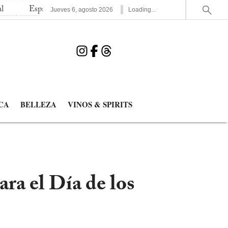
 elimina a Francia y jugará la segunda final de un Mundial en su hist
Jueves
6
,
agosto
2026
Loading...
CA
BELLEZA
VINOS & SPIRITS
ra el Día de los