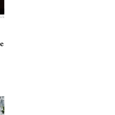
ock
de