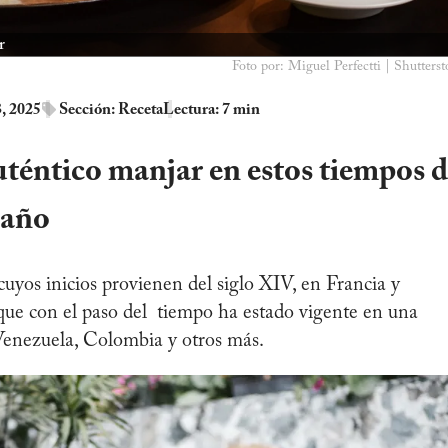
r
Foto por: Miguel Perfectti | Shutterst
, 2025
Sección:
Receta
Lectura: 7 min
téntico manjar en estos tiempos 
 año
cuyos inicios provienen del siglo XIV, en Francia y
ue con el paso del tiempo ha estado vigente en una
Venezuela, Colombia y otros más.