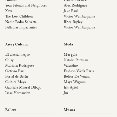
Nonnas
Canelo Álvarez
Your Friends and Neighbors
Alex Rodriguez
Xavi
Jake Paul
The Lost Children
Victor Wembanyama
Nadie Podrá Salvarte
Rhea Ripley
Películas Impactantes
Victor Wembanyama
Arte y Cultural
Moda
El alacrán negro
Met gala
Celaje
Natalie Portman
Mariana Rodriguez
Valentino
Octavio Paz
Fashion Week Paris
Portal de Belén
Bolsos De Verano
Cultura Maya
Maya Wigram
Gabriela Mistral Dibujo
Iris Apfel
Isaac Hernandez
Jin
Belleza
Música