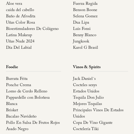
Aloe vera
Fuerza Regida
caída del cabello
Benson Boone
Baño de Afrodita
Selena Gomez
Uñas Color Rosa
Dua Lipa
Bioestimuladores De Colágeno
Luis Fonsi
Latina Makeup
Benny Blanco
Uñas Nude 2024
Jungkook
Día Del Labial
Karol G Brasil
Foodie
Vinos & Spirits
Burrata Frita
Jack Daniel´s
Ponche Crema
Cocteles sexys
Lomo de Cerdo Relleno
Estados Unidos
Pappardelle con Boloñesa
Tequila Don Julio
Blanca
Mejores Tequilas
Brisket
Principales Vinos De Estados
Bacalao Navideño
Unidos
Pollo En Salsa De Frutos Rojos
Copa De Vino Gigante
Asado Negro
Coctelería Tiki