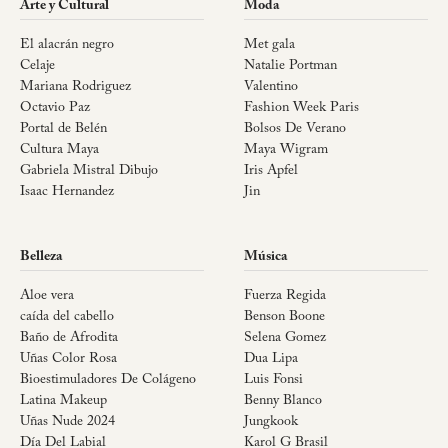
Arte y Cultural
Moda
El alacrán negro
Met gala
Celaje
Natalie Portman
Mariana Rodriguez
Valentino
Octavio Paz
Fashion Week Paris
Portal de Belén
Bolsos De Verano
Cultura Maya
Maya Wigram
Gabriela Mistral Dibujo
Iris Apfel
Isaac Hernandez
Jin
Belleza
Música
Aloe vera
Fuerza Regida
caída del cabello
Benson Boone
Baño de Afrodita
Selena Gomez
Uñas Color Rosa
Dua Lipa
Bioestimuladores De Colágeno
Luis Fonsi
Latina Makeup
Benny Blanco
Uñas Nude 2024
Jungkook
Día Del Labial
Karol G Brasil