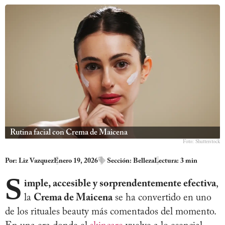
Rutina facial con Crema de Maicena
Foto: Shutterstock
Por:
Liz Vazquez
Enero 19, 2026
Sección:
Belleza
Lectura: 3 min
S
imple, accesible y sorprendentemente efectiva
,
la
Crema de Maicena
se ha convertido en uno
de los rituales beauty más comentados del momento.