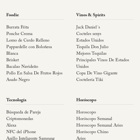
Foodie
Vinos & Spirits
Burrata Frita
Jack Daniel´s
Ponche Crema
Cocteles sexys
Lomo de Cerdo Relleno
Estados Unidos
Pappardelle con Boloñesa
Tequila Don Julio
Blanca
Mejores Tequilas
Brisket
Principales Vinos De Estados
Bacalao Navideño
Unidos
Pollo En Salsa De Frutos Rojos
Copa De Vino Gigante
Asado Negro
Coctelería Tiki
Tecnología
Horóscopo
Búsqueda de Pareja
Horoscopo
Criptomonedas
Horóscopo Semanal
Alexa
Horoscopo Semanal Aries
NFC del iPhone
Horóscopo Chino
Anillo Inteligente Samsung
Aries