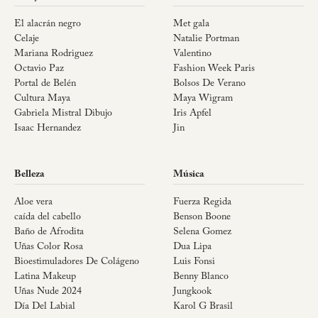
El alacrán negro
Met gala
Celaje
Natalie Portman
Mariana Rodriguez
Valentino
Octavio Paz
Fashion Week Paris
Portal de Belén
Bolsos De Verano
Cultura Maya
Maya Wigram
Gabriela Mistral Dibujo
Iris Apfel
Isaac Hernandez
Jin
Belleza
Música
Aloe vera
Fuerza Regida
caída del cabello
Benson Boone
Baño de Afrodita
Selena Gomez
Uñas Color Rosa
Dua Lipa
Bioestimuladores De Colágeno
Luis Fonsi
Latina Makeup
Benny Blanco
Uñas Nude 2024
Jungkook
Día Del Labial
Karol G Brasil