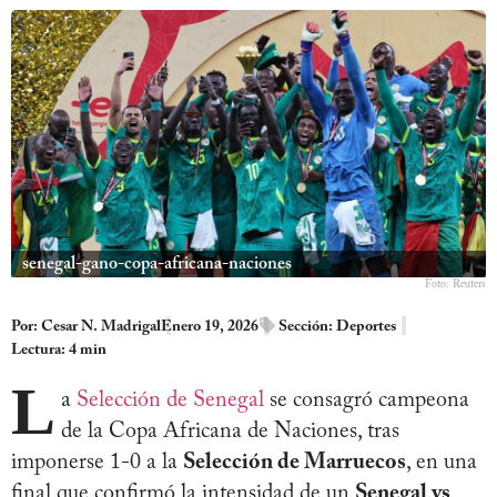
senegal-gano-copa-africana-naciones
Foto: Reuters
Por:
Cesar N. Madrigal
Enero 19, 2026
Sección:
Deportes
Lectura: 4 min
L
a
Selección de Senegal
se consagró campeona
de la Copa Africana de Naciones, tras
imponerse 1-0 a la
Selección de Marruecos
, en una
final que confirmó la intensidad de un
Senegal vs