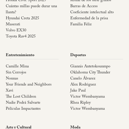
Honda Civic Sport 2025
Ritual de los siete granos
Cuántas millas puede durar una
Barras de Access
llanta?
Coeficiente intelectual alto
Hyundai Creta 2025
Enfermedad de la prisa
Maserati
Familia Feliz
Volvo EX30
Toyota Rav4 2025
Entretenimiento
Deportes
Camille Mina
Giannis Antetokounmpo
Sin Cerrojos
Oklahoma City Thunder
Nonnas
Canelo Álvarez
Your Friends and Neighbors
Alex Rodriguez
Xavi
Jake Paul
The Lost Children
Victor Wembanyama
Nadie Podrá Salvarte
Rhea Ripley
Películas Impactantes
Victor Wembanyama
Arte y Cultural
Moda