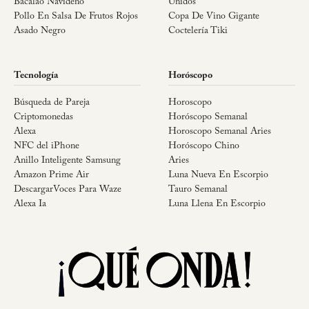
Bacalao Navideño
Unidos
Pollo En Salsa De Frutos Rojos
Copa De Vino Gigante
Asado Negro
Coctelería Tiki
Tecnología
Horóscopo
Búsqueda de Pareja
Horoscopo
Criptomonedas
Horóscopo Semanal
Alexa
Horoscopo Semanal Aries
NFC del iPhone
Horóscopo Chino
Anillo Inteligente Samsung
Aries
Amazon Prime Air
Luna Nueva En Escorpio
DescargarVoces Para Waze
Tauro Semanal
Alexa Ia
Luna Llena En Escorpio