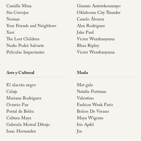
Camille Mina
Giannis Antetokounmpo
Sin Cerrojos
Oklahoma City Thunder
Nonnas
Canelo Álvarez
Your Friends and Neighbors
Alex Rodriguez
Xavi
Jake Paul
The Lost Children
Victor Wembanyama
Nadie Podrá Salvarte
Rhea Ripley
Películas Impactantes
Victor Wembanyama
Arte y Cultural
Moda
El alacrán negro
Met gala
Celaje
Natalie Portman
Mariana Rodriguez
Valentino
Octavio Paz
Fashion Week Paris
Portal de Belén
Bolsos De Verano
Cultura Maya
Maya Wigram
Gabriela Mistral Dibujo
Iris Apfel
Isaac Hernandez
Jin