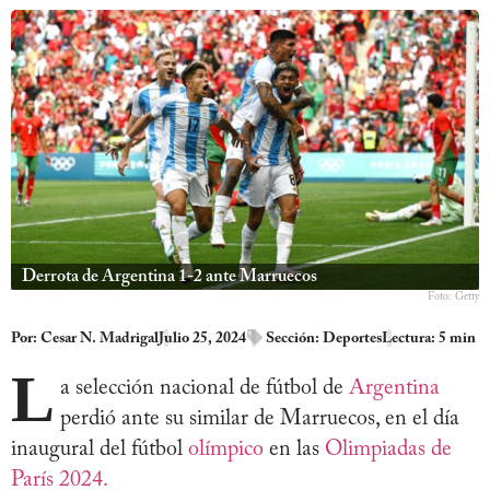
Derrota de Argentina 1-2 ante Marruecos
Foto: Getty
Por:
Cesar N. Madrigal
Julio 25, 2024
Sección:
Deportes
Lectura: 5 min
L
a selección nacional de fútbol de
Argentina
perdió ante su similar de Marruecos, en el día
inaugural del fútbol
olímpico
en las
Olimpiadas de
París 2024.