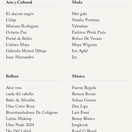
Arte y Cultural
Moda
El alacrán negro
Met gala
Celaje
Natalie Portman
Mariana Rodriguez
Valentino
Octavio Paz
Fashion Week Paris
Portal de Belén
Bolsos De Verano
Cultura Maya
Maya Wigram
Gabriela Mistral Dibujo
Iris Apfel
Isaac Hernandez
Jin
Belleza
Música
Aloe vera
Fuerza Regida
caída del cabello
Benson Boone
Baño de Afrodita
Selena Gomez
Uñas Color Rosa
Dua Lipa
Bioestimuladores De Colágeno
Luis Fonsi
Latina Makeup
Benny Blanco
Uñas Nude 2024
Jungkook
Día Del Labial
Karol G Brasil