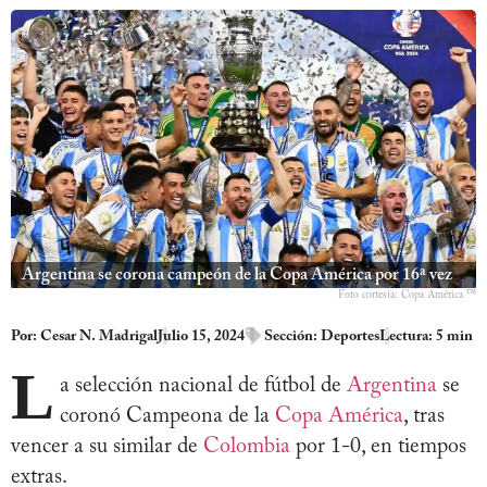
Argentina se corona campeón de la Copa América por 16ª vez
Foto cortesía: Copa América ™
Por:
Cesar N. Madrigal
Julio 15, 2024
Sección:
Deportes
Lectura: 5 min
L
a selección nacional de fútbol de
Argentina
se
coronó Campeona de la
Copa América
, tras
vencer a su similar de
Colombia
por 1-0, en tiempos
extras.