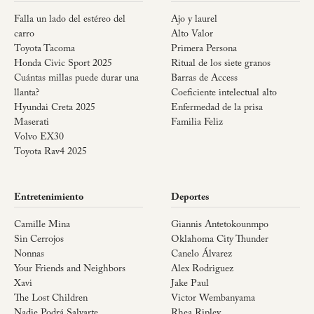
Falla un lado del estéreo del
Ajo y laurel
carro
Alto Valor
Toyota Tacoma
Primera Persona
Honda Civic Sport 2025
Ritual de los siete granos
Cuántas millas puede durar una
Barras de Access
llanta?
Coeficiente intelectual alto
Hyundai Creta 2025
Enfermedad de la prisa
Maserati
Familia Feliz
Volvo EX30
Toyota Rav4 2025
Entretenimiento
Deportes
Camille Mina
Giannis Antetokounmpo
Sin Cerrojos
Oklahoma City Thunder
Nonnas
Canelo Álvarez
Your Friends and Neighbors
Alex Rodriguez
Xavi
Jake Paul
The Lost Children
Victor Wembanyama
Nadie Podrá Salvarte
Rhea Ripley