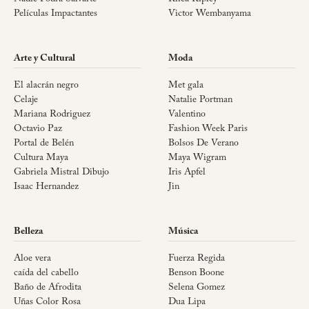
Películas Impactantes
Victor Wembanyama
Arte y Cultural
Moda
El alacrán negro
Met gala
Celaje
Natalie Portman
Mariana Rodriguez
Valentino
Octavio Paz
Fashion Week Paris
Portal de Belén
Bolsos De Verano
Cultura Maya
Maya Wigram
Gabriela Mistral Dibujo
Iris Apfel
Isaac Hernandez
Jin
Belleza
Música
Aloe vera
Fuerza Regida
caída del cabello
Benson Boone
Baño de Afrodita
Selena Gomez
Uñas Color Rosa
Dua Lipa