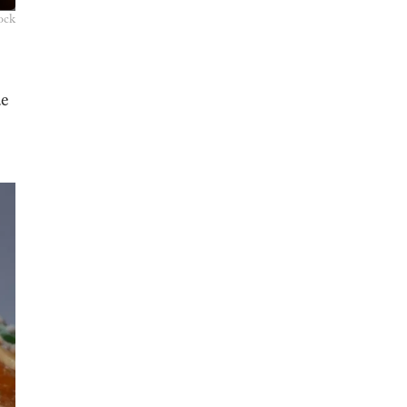
ock
de