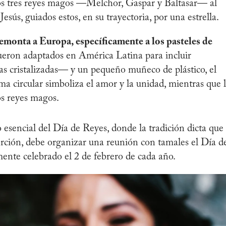
os tres reyes magos —Melchor, Gaspar y Baltasar— al
Jesús, guiados estos, en su trayectoria, por una estrella.
remonta a Europa, específicamente a los pasteles de
ueron adaptados en América Latina para incluir
as cristalizadas— y un pequeño muñeco de plástico, el
rma circular simboliza el amor y la unidad, mientras que 
os reyes magos.
 esencial del Día de Reyes, donde la tradición dicta que
rción, debe organizar una reunión con tamales el Día d
lmente celebrado el 2 de febrero de cada año.