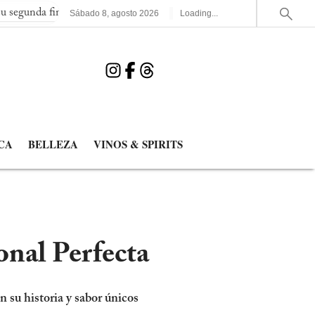
l consecutiva del Mundial
España elimina a Francia y jugará la
Sábado
8
,
agosto
2026
Loading...
CA
BELLEZA
VINOS & SPIRITS
nal Perfecta
n su historia y sabor únicos