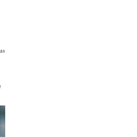
las
e