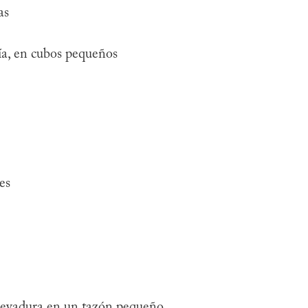
as
ía, en cubos pequeños
es
a levadura en un tazón pequeño.