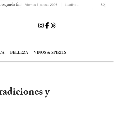
l consecutiva del Mundial
España elimina a Francia y jugará la
Viernes
7
,
agosto
2026
Loading...
CA
BELLEZA
VINOS & SPIRITS
radiciones y