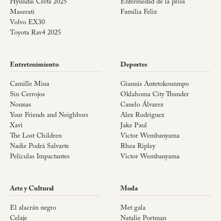
Hyundai Creta 2025
Enfermedad de la prisa
Maserati
Familia Feliz
Volvo EX30
Toyota Rav4 2025
Entretenimiento
Deportes
Camille Mina
Giannis Antetokounmpo
Sin Cerrojos
Oklahoma City Thunder
Nonnas
Canelo Álvarez
Your Friends and Neighbors
Alex Rodriguez
Xavi
Jake Paul
The Lost Children
Victor Wembanyama
Nadie Podrá Salvarte
Rhea Ripley
Películas Impactantes
Victor Wembanyama
Arte y Cultural
Moda
El alacrán negro
Met gala
Celaje
Natalie Portman