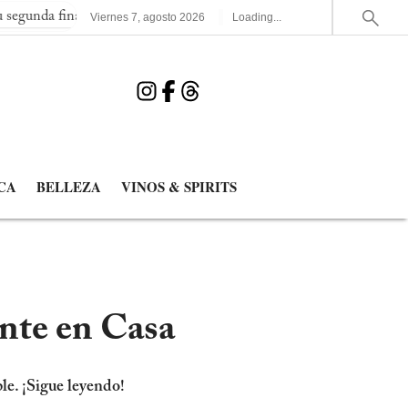
l consecutiva del Mundial
España elimina a Francia y jugará la
Viernes
7
,
agosto
2026
Loading...
CA
BELLEZA
VINOS & SPIRITS
nte en Casa
le. ¡Sigue leyendo!