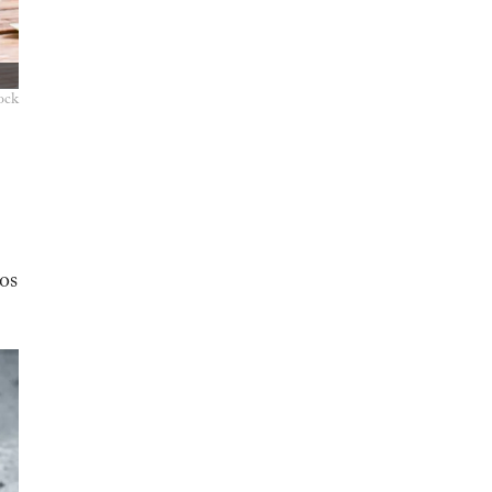
ock
ios