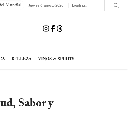
España elimina a Francia y jugará la segunda final de un Mundial 
Jueves
6
,
agosto
2026
Loading...
CA
BELLEZA
VINOS & SPIRITS
ud, Sabor y