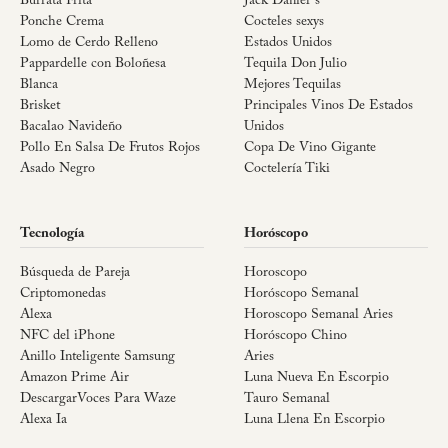
Burrata Frita
Jack Daniel´s
Ponche Crema
Cocteles sexys
Lomo de Cerdo Relleno
Estados Unidos
Pappardelle con Boloñesa
Tequila Don Julio
Blanca
Mejores Tequilas
Brisket
Principales Vinos De Estados
Bacalao Navideño
Unidos
Pollo En Salsa De Frutos Rojos
Copa De Vino Gigante
Asado Negro
Coctelería Tiki
Tecnología
Horóscopo
Búsqueda de Pareja
Horoscopo
Criptomonedas
Horóscopo Semanal
Alexa
Horoscopo Semanal Aries
NFC del iPhone
Horóscopo Chino
Anillo Inteligente Samsung
Aries
Amazon Prime Air
Luna Nueva En Escorpio
DescargarVoces Para Waze
Tauro Semanal
Alexa Ia
Luna Llena En Escorpio