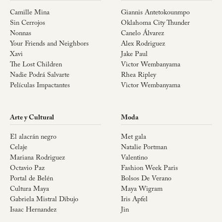
Camille Mina
Giannis Antetokounmpo
Sin Cerrojos
Oklahoma City Thunder
Nonnas
Canelo Álvarez
Your Friends and Neighbors
Alex Rodriguez
Xavi
Jake Paul
The Lost Children
Victor Wembanyama
Nadie Podrá Salvarte
Rhea Ripley
Películas Impactantes
Victor Wembanyama
Arte y Cultural
Moda
El alacrán negro
Met gala
Celaje
Natalie Portman
Mariana Rodriguez
Valentino
Octavio Paz
Fashion Week Paris
Portal de Belén
Bolsos De Verano
Cultura Maya
Maya Wigram
Gabriela Mistral Dibujo
Iris Apfel
Isaac Hernandez
Jin