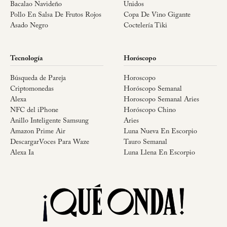
Bacalao Navideño
Unidos
Pollo En Salsa De Frutos Rojos
Copa De Vino Gigante
Asado Negro
Coctelería Tiki
Tecnología
Horóscopo
Búsqueda de Pareja
Horoscopo
Criptomonedas
Horóscopo Semanal
Alexa
Horoscopo Semanal Aries
NFC del iPhone
Horóscopo Chino
Anillo Inteligente Samsung
Aries
Amazon Prime Air
Luna Nueva En Escorpio
DescargarVoces Para Waze
Tauro Semanal
Alexa Ia
Luna Llena En Escorpio