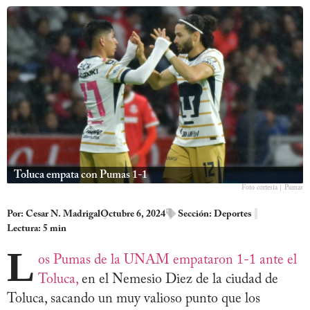
Toluca empata con Pumas 1-1
Foto cortesía | Pumas
Por:
Cesar N. Madrigal
Octubre 6, 2024
Sección:
Deportes
Lectura: 5 min
L
os Pumas de la UNAM empataron 1-1 ante el
Toluca,
en el Nemesio Diez de la ciudad de
Toluca, sacando un muy valioso punto que los