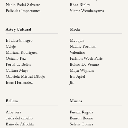
Nadie Podrá Salvarte
Rhea Ripley
Películas Impactantes
Victor Wembanyama
Arte y Cultural
Moda
El alacrán negro
Met gala
Celaje
Natalie Portman
Mariana Rodriguez
Valentino
Octavio Paz
Fashion Week Paris
Portal de Belén
Bolsos De Verano
Cultura Maya
Maya Wigram
Gabriela Mistral Dibujo
Iris Apfel
Isaac Hernandez
Jin
Belleza
Música
Aloe vera
Fuerza Regida
caída del cabello
Benson Boone
Baño de Afrodita
Selena Gomez