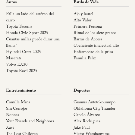
Autos
Estilo de Vida
Falla un lado del estéreo del
Ajo y laurel
carro
Alto Valor
Toyota Tacoma
Primera Persona
Honda Civic Sport 2025
Ritual de los siete granos
Cuántas millas puede durar una
Barras de Access
llanta?
Coeficiente intelectual alto
Hyundai Creta 2025
Enfermedad de la prisa
Maserati
Familia Feliz
Volvo EX30
Toyota Rav4 2025
Entretenimiento
Deportes
Camille Mina
Giannis Antetokounmpo
Sin Cerrojos
Oklahoma City Thunder
Nonnas
Canelo Álvarez
Your Friends and Neighbors
Alex Rodriguez
Xavi
Jake Paul
The Lost Children
Victor Wembanyama