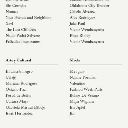
Sin Cerrojos
Oklahoma City Thunder
Nonnas
Canelo Álvarez
Your Friends and Neighbors
Alex Rodriguez
Xavi
Jake Paul
The Lost Children
Victor Wembanyama
Nadie Podrá Salvarte
Rhea Ripley
Películas Impactantes
Victor Wembanyama
Arte y Cultural
Moda
El alacrán negro
Met gala
Celaje
Natalie Portman
Mariana Rodriguez
Valentino
Octavio Paz
Fashion Week Paris
Portal de Belén
Bolsos De Verano
Cultura Maya
Maya Wigram
Gabriela Mistral Dibujo
Iris Apfel
Isaac Hernandez
Jin