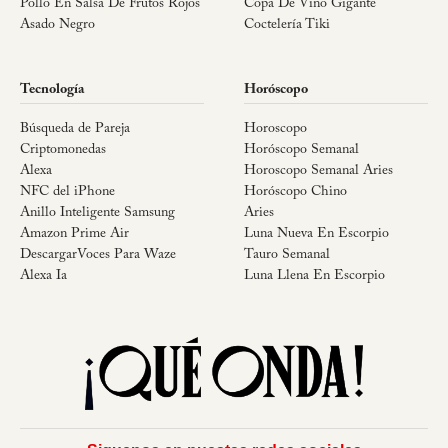
Pollo En Salsa De Frutos Rojos
Copa De Vino Gigante
Asado Negro
Coctelería Tiki
Tecnología
Horóscopo
Búsqueda de Pareja
Horoscopo
Criptomonedas
Horóscopo Semanal
Alexa
Horoscopo Semanal Aries
NFC del iPhone
Horóscopo Chino
Anillo Inteligente Samsung
Aries
Amazon Prime Air
Luna Nueva En Escorpio
DescargarVoces Para Waze
Tauro Semanal
Alexa Ia
Luna Llena En Escorpio